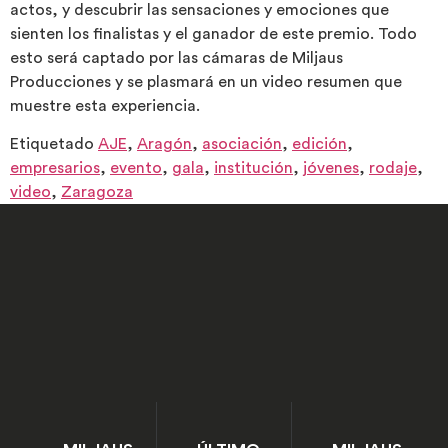
actos, y descubrir las sensaciones y emociones que
sienten los finalistas y el ganador de este premio. Todo
esto será captado por las cámaras de Miljaus
Producciones y se plasmará en un video resumen que
muestre esta experiencia.
Etiquetado
AJE
,
Aragón
,
asociación
,
edición
,
empresarios
,
evento
,
gala
,
institución
,
jóvenes
,
rodaje
,
video
,
Zaragoza